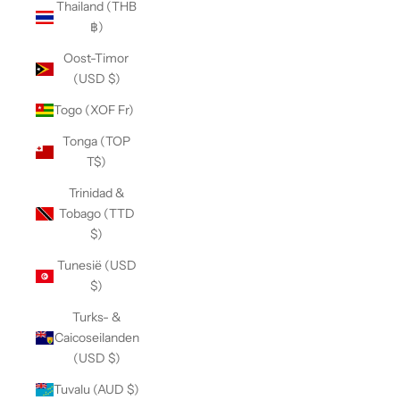
Thailand (THB
฿)
Oost-Timor
(USD $)
Togo (XOF Fr)
Tonga (TOP
T$)
Trinidad &
Tobago (TTD
$)
Tunesië (USD
$)
Turks- &
Caicoseilanden
(USD $)
Tuvalu (AUD $)