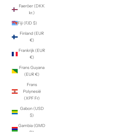
Faeröer (DKK
kr.)
Fiji (FJD $)
Finland (EUR
€)
Frankrijk (EUR
€)
Frans Guyana
(EUR €)
Frans
Polynesië
(XPF Fr)
Gabon (USD
$)
Gambia (GMD