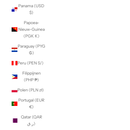
Panama (USD
$)
Papoea-
Nieuw-Guinea
(PGK K)
Paraguay (PYG
₲)
Peru (PEN S/)
Filippijnen
(PHP ₱)
Polen (PLN zł)
Portugal (EUR
€)
Qatar (QAR
ر.ق)