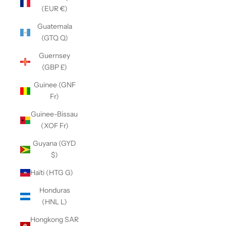
(EUR €)
Guatemala
(GTQ Q)
Guernsey
(GBP £)
Guinee (GNF
Fr)
Guinee-Bissau
(XOF Fr)
Guyana (GYD
$)
Haïti (HTG G)
Honduras
(HNL L)
Hongkong SAR