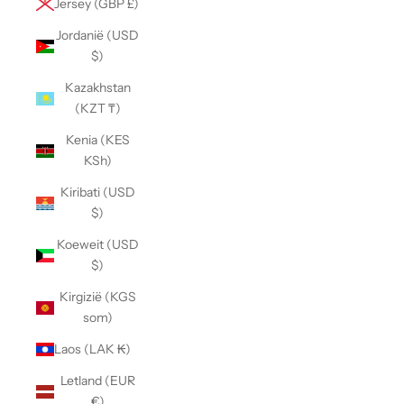
Jersey (GBP £)
Jordanië (USD
$)
Kazakhstan
(KZT ₸)
Kenia (KES
KSh)
Kiribati (USD
$)
Koeweit (USD
$)
Kirgizië (KGS
som)
Laos (LAK ₭)
Letland (EUR
€)