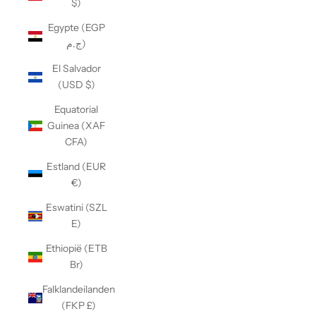
$)
Egypte (EGP
ج.م)
El Salvador
(USD $)
Equatorial
Guinea (XAF
CFA)
Estland (EUR
€)
Eswatini (SZL
E)
Ethiopië (ETB
Br)
Falklandeilanden
(FKP £)