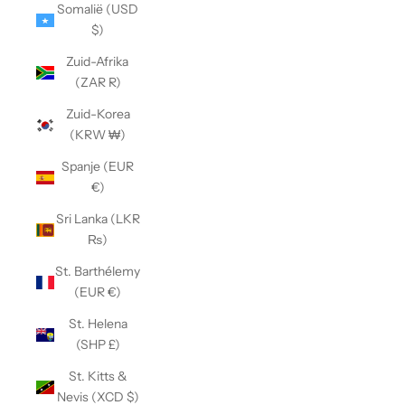
Somalië (USD
$)
Zuid-Afrika
(ZAR R)
Zuid-Korea
(KRW ₩)
Spanje (EUR
€)
Sri Lanka (LKR
₨)
St. Barthélemy
(EUR €)
St. Helena
(SHP £)
St. Kitts &
Nevis (XCD $)