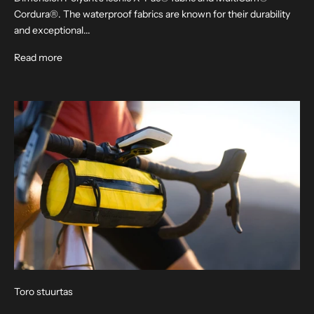
j
Cordura®. The waterproof fabrics are known for their durability
e
and exceptional...
a
a
About Speedwell : VX
Read more
n
v
o
o
r
o
n
z
e
e
-
m
a
i
Toro stuurtas
l