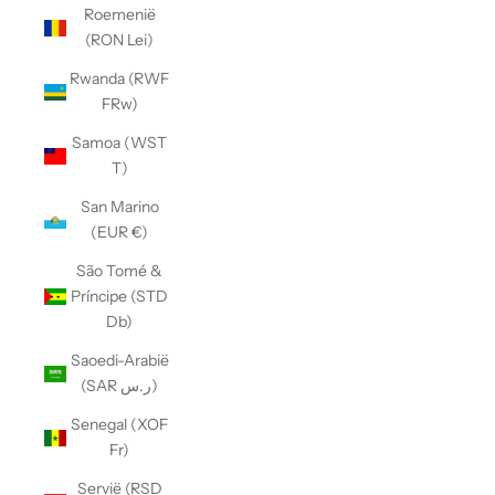
Roemenië
(RON Lei)
Rwanda (RWF
FRw)
Samoa (WST
T)
San Marino
(EUR €)
São Tomé &
Príncipe (STD
Db)
Saoedi-Arabië
(SAR ر.س)
Senegal (XOF
Fr)
Servië (RSD