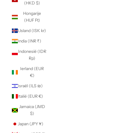
(HKD $)
Hongarije
(HUF Ft)
IJsland (ISK kr)
India (INR ₹)
Indonesië (IDR
Rp)
Ierland (EUR
€)
Israël (ILS ₪)
Italië (EUR €)
Jamaica (JMD
$)
Japan (JPY ¥)