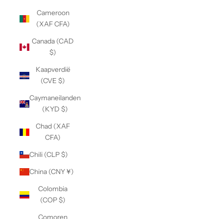
Cameroon
(XAF CFA)
Canada (CAD
$)
Kaapverdië
(CVE $)
Caymaneilanden
(KYD $)
Chad (XAF
CFA)
Chili (CLP $)
China (CNY ¥)
Colombia
(COP $)
Comoren