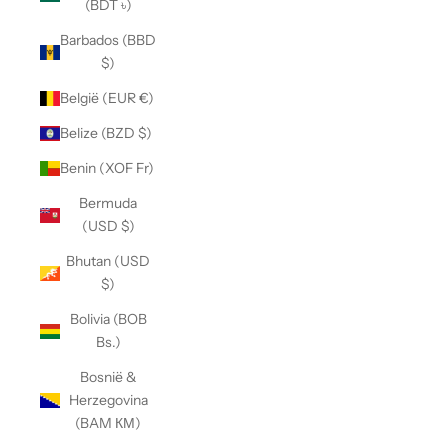
(BDT ৳)
Barbados (BBD
$)
België (EUR €)
Belize (BZD $)
Benin (XOF Fr)
Bermuda
(USD $)
Bhutan (USD
$)
Bolivia (BOB
Bs.)
Bosnië &
Herzegovina
(BAM КМ)