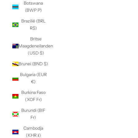
Botswana
(BWP P)
Brazilië (BRL
R$)
Britse
Maagdeneilanden
(USD $)
Brunei (BND $)
Bulgaria (EUR
€)
Burkina Faso
(XOF Fr)
Burundi (BIF
Fr)
Cambodja
(KHR ៛)