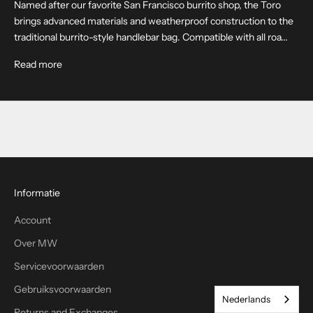
n
Named after our favorite San Francisco burrito shop, the Toro
i
brings advanced materials and weatherproof construction to the
e
traditional burrito-style handlebar bag. Compatible with all roa...
u
About Toro Handlebar Bag
Read more
w
s
b
r
i
e
f
e
Informatie
n
o
Account
n
t
Over MW
v
Servicevoorwaarden
a
Gebruiksvoorwaarden
n
Nederlands
g
Returns and Exchanges