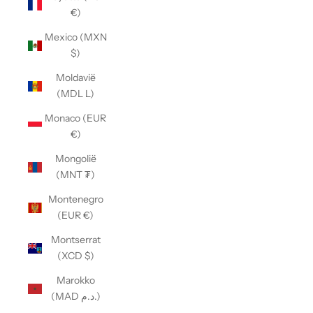
€)
Mexico (MXN
$)
Moldavië
(MDL L)
Monaco (EUR
€)
Mongolië
(MNT ₮)
Montenegro
(EUR €)
Montserrat
(XCD $)
Marokko
(MAD د.م.)