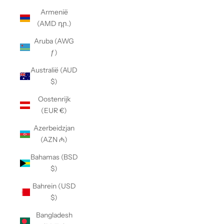
Armenië
(AMD դր.)
Aruba (AWG
ƒ)
Australië (AUD
$)
Oostenrijk
(EUR €)
Azerbeidzjan
(AZN ₼)
Bahamas (BSD
$)
Bahrein (USD
$)
Bangladesh