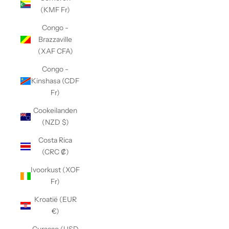
(KMF Fr)
Congo -
Brazzaville
(XAF CFA)
Congo -
Kinshasa (CDF
Fr)
Cookeilanden
(NZD $)
Costa Rica
(CRC ₡)
Ivoorkust (XOF
Fr)
Kroatië (EUR
€)