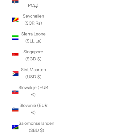
РСД)
Seychellen
(SCR ₨)
Sierra Leone
(SLL Le)
Singapore
(SGD $)
Sint Maarten
(USD $)
Slowakije (EUR
€)
Slovenië (EUR
€)
Salomonseilanden
(SBD $)