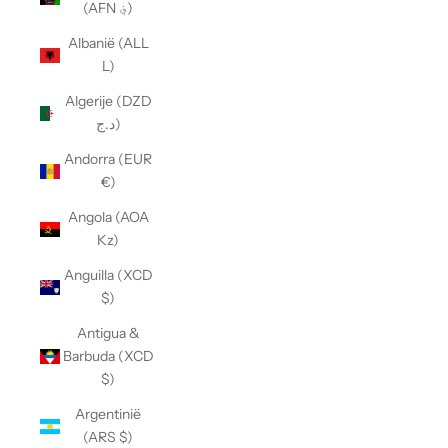
(AFN ؋)
Albanië (ALL
L)
Algerije (DZD
د.ج)
Andorra (EUR
€)
Angola (AOA
Kz)
Anguilla (XCD
$)
Antigua &
Barbuda (XCD
$)
Argentinië
(ARS $)