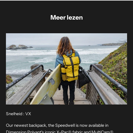
i
Meer lezen
e
u
w
s
b
r
i
e
f
M
Snelheid : VX
e
l
Our newest backpack, the Speedwell is now available in
d
Dimension Polyant's iconic X-Pac® fabric and MultiCam®