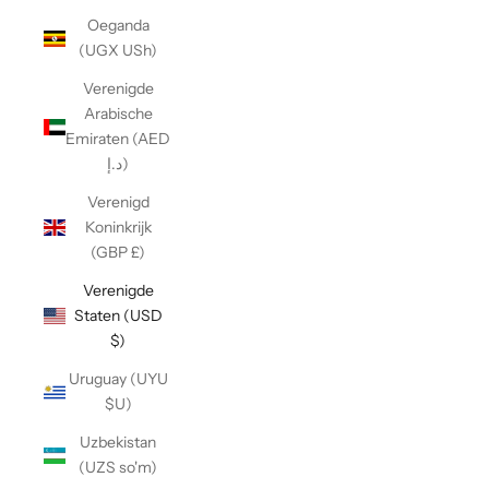
Oeganda
(UGX USh)
Verenigde
Arabische
Emiraten (AED
د.إ)
Verenigd
Koninkrijk
(GBP £)
Verenigde
Staten (USD
$)
Uruguay (UYU
$U)
Uzbekistan
(UZS so'm)