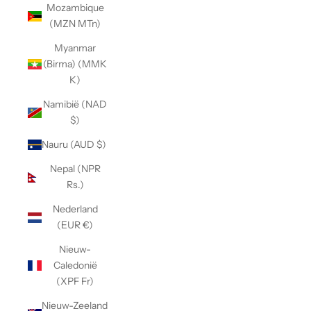
Mozambique
(MZN MTn)
Myanmar
(Birma) (MMK
K)
Namibië (NAD
$)
Nauru (AUD $)
Nepal (NPR
Rs.)
Nederland
(EUR €)
Nieuw-
Caledonië
(XPF Fr)
Nieuw-Zeeland