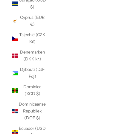
Curaçao (USD
$)
Cyprus (EUR
€)
Tsjechië (CZK
Kč)
Denemarken
(DKK kr.)
Djibouti (DJF
Fdj)
Dominica
(XCD $)
Dominicaanse
Republiek
(DOP $)
Ecuador (USD