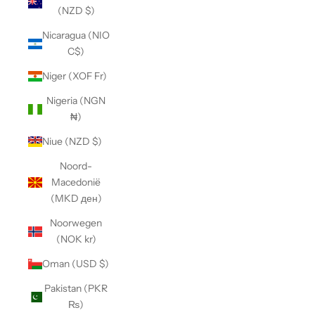
(NZD $)
Nicaragua (NIO
C$)
Niger (XOF Fr)
Nigeria (NGN
₦)
Niue (NZD $)
Noord-
Macedonië
(MKD ден)
Noorwegen
(NOK kr)
Oman (USD $)
Pakistan (PKR
₨)