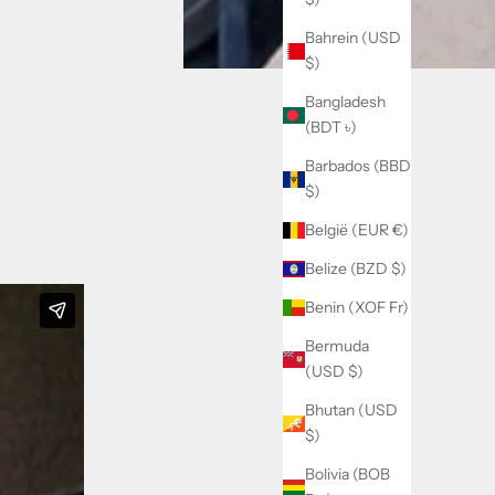
Bahrein (USD
$)
Bangladesh
(BDT ৳)
Barbados (BBD
$)
België (EUR €)
Belize (BZD $)
Benin (XOF Fr)
Bermuda
(USD $)
Bhutan (USD
$)
Bolivia (BOB