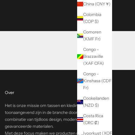
China (CNY ¥)
ur // Episode 1
Colombia
(COP $)
Comoren
(KMF Fr)
Congo -
Brazzaville
(XAF CFA)
Congo -
Kinshasa (CDF
Fr)
Over
Cookeilanden
(NZD $)
Het is onze missie om tassen en kleding te maken die
toonaangevend zijn in de branche door een naadloze
Costa Rica
combinatie van tijdloos design, moderne constructie en
(CRC ₡)
geavanceerde materialen.
Met deze focus maken we producten die een leven lang
Ivoorkust (XOF