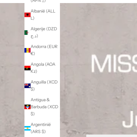
(AFN ؋)
Albanië (ALL
L)
Algerije (DZD
د.ج)
Andorra (EUR
€)
Angola (AOA
Kz)
Anguilla (XCD
$)
Antigua &
Barbuda (XCD
$)
Argentinië
(ARS $)