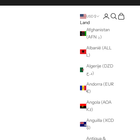
Pagina rekening o
Open zoeken
Wagen ope
USD $
Land
Afghanistan
(AFN ؋)
Albanië (ALL
L)
Algerije (DZD
د.ج)
Andorra (EUR
€)
Angola (AOA
Kz)
Anguilla (XCD
$)
Antigua &