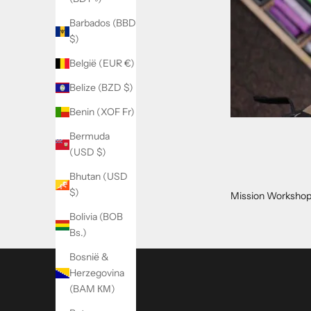
N
Barbados (BBD
i
$)
e
België (EUR €)
u
Belize (BZD $)
w
Benin (XOF Fr)
s
Bermuda
b
(USD $)
r
Bhutan (USD
i
$)
Mission Workshop 
e
Bolivia (BOB
Bs.)
f
Bosnië &
M
Herzegovina
e
(BAM КМ)
l
d