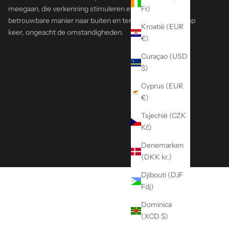
meegaan, die verkenning stimuleren en die je op een
Fr)
betrouwbare manier naar buiten en terug brengen, keer op
Kroatië (EUR
keer, ongeacht de omstandigheden.
€)
Curaçao (USD
$)
Cyprus (EUR
€)
Tsjechië (CZK
Kč)
Denemarken
(DKK kr.)
Djibouti (DJF
Fdj)
Dominica
(XCD $)