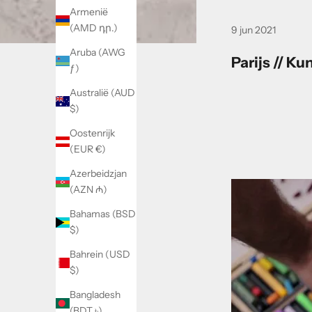
Armenië
(AMD դր.)
9 jun 2021
Aruba (AWG
Parijs // K
ƒ)
Australië (AUD
$)
Oostenrijk
(EUR €)
Azerbeidzjan
(AZN ₼)
Bahamas (BSD
$)
Bahrein (USD
$)
Bangladesh
(BDT ৳)