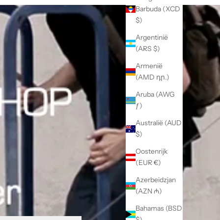
Barbuda (XCD
$)
Argentinië
(ARS $)
Armenië
(AMD դր.)
Aruba (AWG
ƒ)
Australië (AUD
$)
Oostenrijk
(EUR €)
Azerbeidzjan
(AZN ₼)
Bahamas (BSD
$)