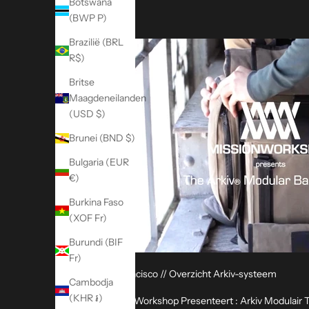
Botswana
j
(BWP P)
e
Brazilië (BRL
a
R$)
a
n
Britse
v
Maagdeneilanden
o
(USD $)
o
r
Brunei (BND $)
o
Bulgaria (EUR
n
€)
z
e
Burkina Faso
e
(XOF Fr)
-
Burundi (BIF
m
Fr)
a
San Francisco // Overzicht Arkiv-systeem
i
Cambodja
l
(KHR ៛)
Mission Workshop Presenteert : Arkiv Modulair 