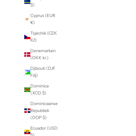
e
$)
b
Cyprus (EUR
e
€)
s
t
Tsjechië (CZK
e
Kč)
l
l
Denemarken
i
(DKK kr.)
n
Djibouti (DJF
g
Fdj)
.
Dominica
(XCD $)
AANMELDEN
Dominicaanse
Republiek
(DOP $)
Ecuador (USD
$)