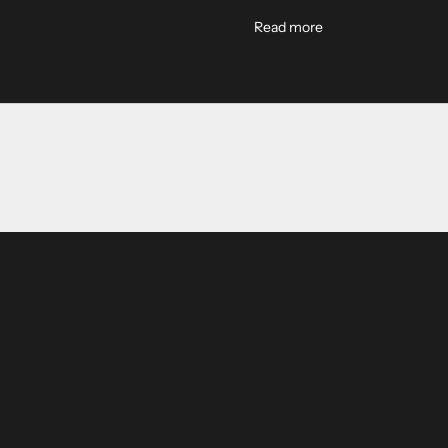
 Overview
About Taipei Bike To
Read more