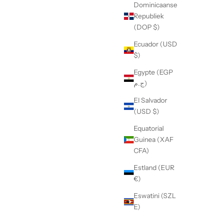
Dominicaanse
Republiek
(DOP $)
Ecuador (USD
$)
Egypte (EGP
ج.م)
El Salvador
(USD $)
Equatorial
Guinea (XAF
CFA)
Estland (EUR
€)
Eswatini (SZL
E)