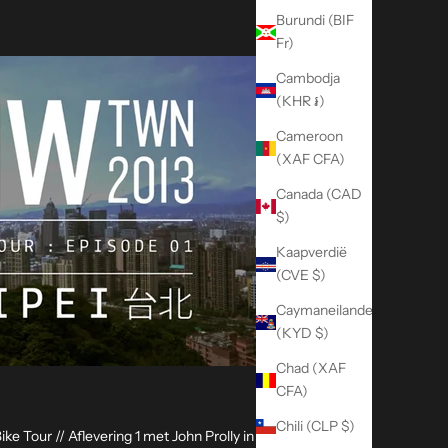
Burundi (BIF
Fr)
Cambodja
(KHR ៛)
Cameroon
(XAF CFA)
Canada (CAD
$)
Kaapverdië
(CVE $)
Caymaneilanden
(KYD $)
Chad (XAF
CFA)
Chili (CLP $)
e Tour // Aflevering 1 met John Prolly in Taipei.