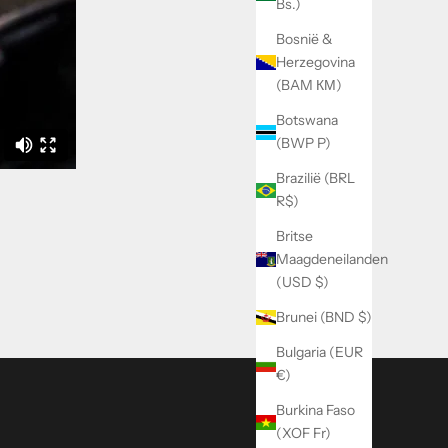
Bs.)
Bosnië &
Herzegovina
(BAM КМ)
Botswana
(BWP P)
Brazilië (BRL
R$)
Britse
Maagdeneilanden
(USD $)
Brunei (BND $)
Bulgaria (EUR
€)
Burkina Faso
(XOF Fr)