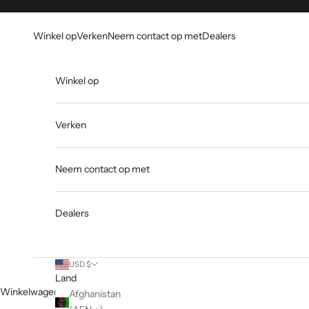
Overslaan naar inhoud
Go to Accessibility Statement
Winkel op
Verken
Neem contact op met
Dealers
Winkel op
Verken
Neem contact op met
Dealers
USD $
Land
Winkelwagen
Afghanistan