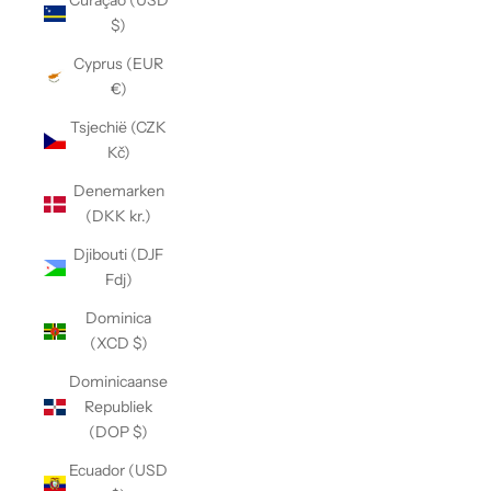
Curaçao (USD
$)
Cyprus (EUR
€)
Tsjechië (CZK
Kč)
Denemarken
(DKK kr.)
Djibouti (DJF
Fdj)
Dominica
(XCD $)
Dominicaanse
Republiek
(DOP $)
Ecuador (USD