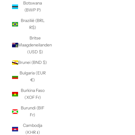
Botswana
(BWP P)
Brazilië (BRL
R$)
Britse
Maagdeneilanden
(USD $)
Brunei (BND $)
Bulgaria (EUR
€)
Burkina Faso
(XOF Fr)
Burundi (BIF
Fr)
Cambodja
(KHR ៛)