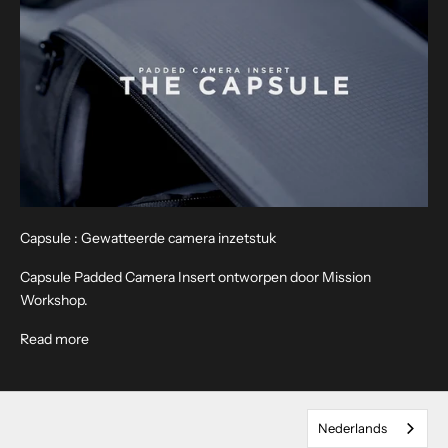
o
n
z
e
e
-
m
a
i
l
Capsule : Gewatteerde camera inzetstuk
n
i
Capsule Padded Camera Insert ontworpen door Mission
e
Workshop.
u
About Capsule : Padded Camera Insert
Read more
w
s
b
r
Nederlands
i