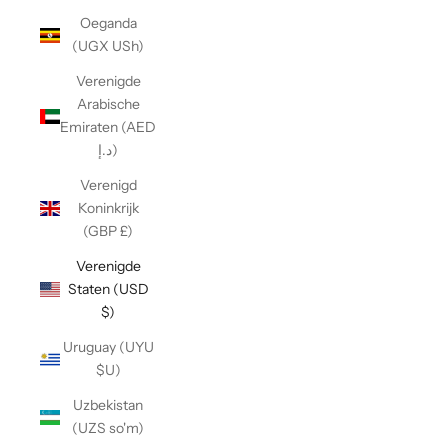
Oeganda
(UGX USh)
Verenigde
Arabische
Emiraten (AED
د.إ)
Verenigd
Koninkrijk
(GBP £)
Verenigde
Staten (USD
$)
Uruguay (UYU
$U)
Uzbekistan
(UZS so'm)