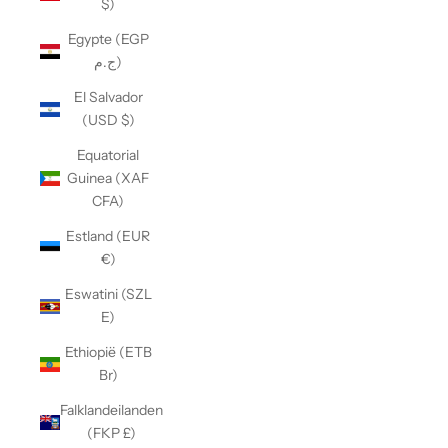
$)
Egypte (EGP
ج.م)
El Salvador
(USD $)
Equatorial
Guinea (XAF
CFA)
Estland (EUR
€)
Eswatini (SZL
E)
Ethiopië (ETB
Br)
Falklandeilanden
(FKP £)