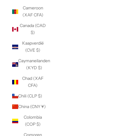
Cameroon
(XAF CFA)
Canada (CAD
$)
Kaapverdië
(CVE $)
Caymaneilanden
(KYD $)
Chad (XAF
CFA)
Chili (CLP $)
China (CNY ¥)
Colombia
(COP $)
Comoren