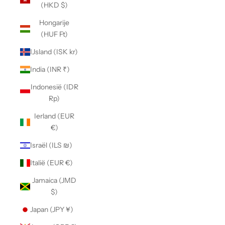
(HKD $)
Hongarije
(HUF Ft)
IJsland (ISK kr)
India (INR ₹)
Indonesië (IDR
Rp)
Ierland (EUR
€)
Israël (ILS ₪)
Italië (EUR €)
Jamaica (JMD
$)
Japan (JPY ¥)