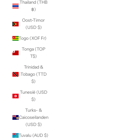
Thailand (THB
฿)
Oost-Timor
(USD $)
Togo (XOF Fr)
Tonga (TOP
T$)
Trinidad &
Tobago (TTD
$)
Tunesië (USD
$)
Turks- &
Caicoseilanden
(USD $)
Tuvalu (AUD $)