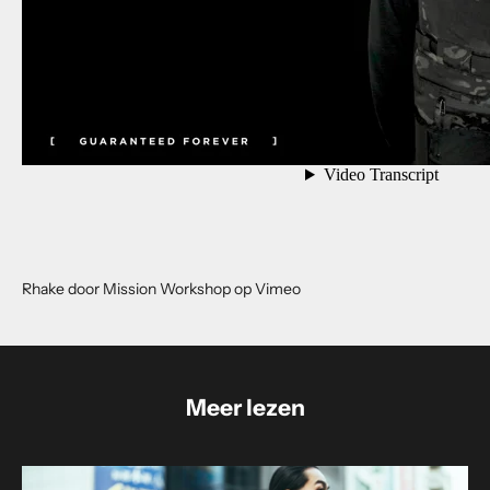
N
Rhake door Mission Workshop op Vimeo
i
e
u
Meer lezen
w
s