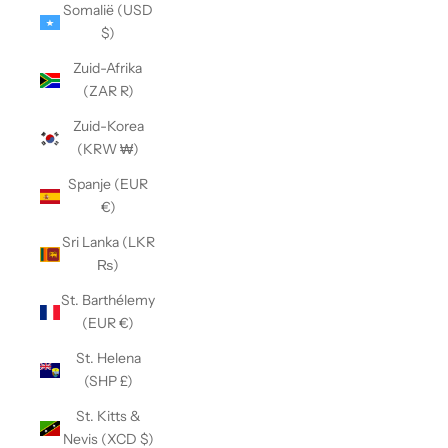
Somalië (USD
$)
Zuid-Afrika
(ZAR R)
Zuid-Korea
(KRW ₩)
Spanje (EUR
€)
Sri Lanka (LKR
₨)
St. Barthélemy
(EUR €)
St. Helena
(SHP £)
St. Kitts &
Nevis (XCD $)