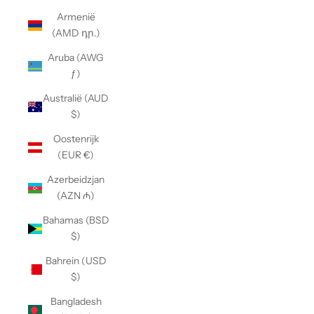
Armenië
(AMD դր.)
Aruba (AWG
ƒ)
Australië (AUD
$)
Oostenrijk
(EUR €)
Azerbeidzjan
(AZN ₼)
Bahamas (BSD
$)
Bahrein (USD
$)
Bangladesh