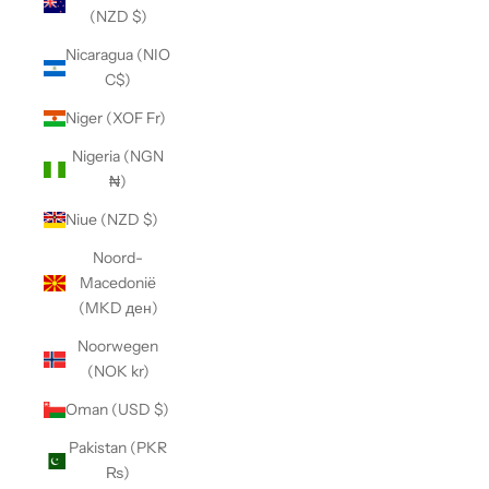
(NZD $)
Nicaragua (NIO
C$)
Niger (XOF Fr)
Nigeria (NGN
₦)
Niue (NZD $)
Noord-
Macedonië
(MKD ден)
Noorwegen
(NOK kr)
Oman (USD $)
Pakistan (PKR
₨)