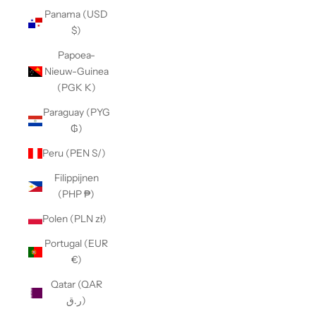
Panama (USD
$)
Papoea-
Nieuw-Guinea
(PGK K)
Paraguay (PYG
₲)
Peru (PEN S/)
Filippijnen
(PHP ₱)
Polen (PLN zł)
Portugal (EUR
€)
Qatar (QAR
ر.ق)