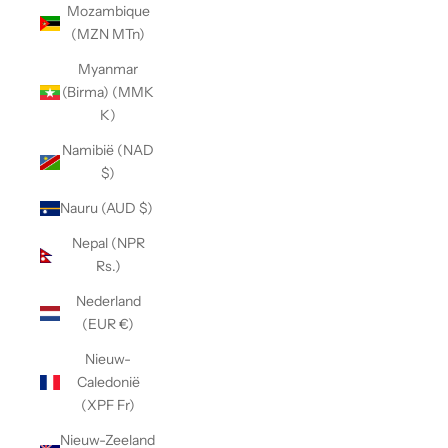
Mozambique
(MZN MTn)
Myanmar
(Birma) (MMK
K)
Namibië (NAD
$)
Nauru (AUD $)
Nepal (NPR
Rs.)
Nederland
(EUR €)
Nieuw-
Caledonië
(XPF Fr)
Nieuw-Zeeland