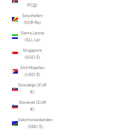
РСД)
Seychellen
(SCR ₨)
Sierra Leone
(SLL Le)
Singapore
(SGD $)
Sint Maarten
(USD $)
Slowakije (EUR
€)
Slovenië (EUR
€)
Salomonseilanden
(SBD $)