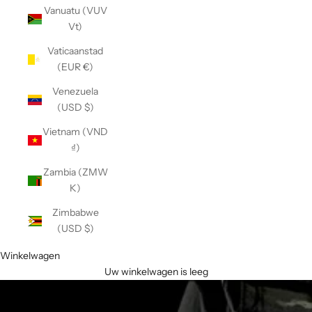
Vanuatu (VUV
Vt)
Vaticaanstad
(EUR €)
Venezuela
(USD $)
Vietnam (VND
₫)
Zambia (ZMW
K)
Zimbabwe
(USD $)
Winkelwagen
Uw winkelwagen is leeg