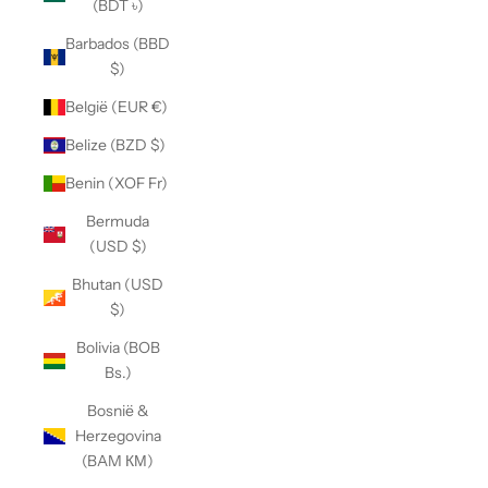
(BDT ৳)
Barbados (BBD
$)
België (EUR €)
Belize (BZD $)
Benin (XOF Fr)
Bermuda
(USD $)
Bhutan (USD
$)
Bolivia (BOB
Bs.)
Bosnië &
Herzegovina
(BAM КМ)