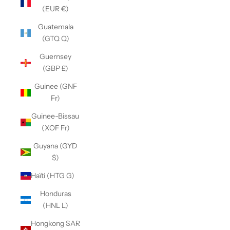
(EUR €)
Guatemala
(GTQ Q)
Guernsey
(GBP £)
Guinee (GNF
Fr)
Guinee-Bissau
(XOF Fr)
Guyana (GYD
$)
Haïti (HTG G)
Honduras
(HNL L)
Hongkong SAR