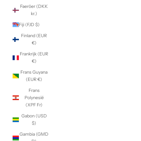
Faeröer (DKK
kr.)
Fiji (FJD $)
Finland (EUR
€)
Frankrijk (EUR
€)
Frans Guyana
(EUR €)
Frans
Polynesië
(XPF Fr)
Gabon (USD
$)
Gambia (GMD