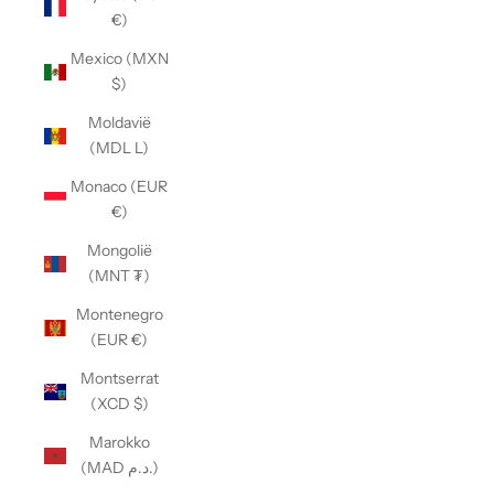
€)
Mexico (MXN
$)
Moldavië
(MDL L)
Monaco (EUR
€)
Mongolië
(MNT ₮)
Montenegro
(EUR €)
Montserrat
(XCD $)
Marokko
(MAD د.م.)