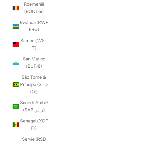
Roemenië
(RON Lei)
Rwanda (RWF
FRw)
Samoa (WST
T)
San Marino
(EUR €)
São Tomé &
Príncipe (STD
Db)
Saoedi-Arabië
(SAR ر.س)
Senegal (XOF
Fr)
Servië (RSD