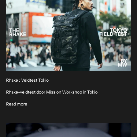
b
r
i
e
f
M
e
l
d
j
Rhake : Veldtest Tokio
e
Rhake-veldtest door Mission Workshop in Tokio
a
a
About Rhake : Tokyo Field Test
Read more
n
v
o
o
r