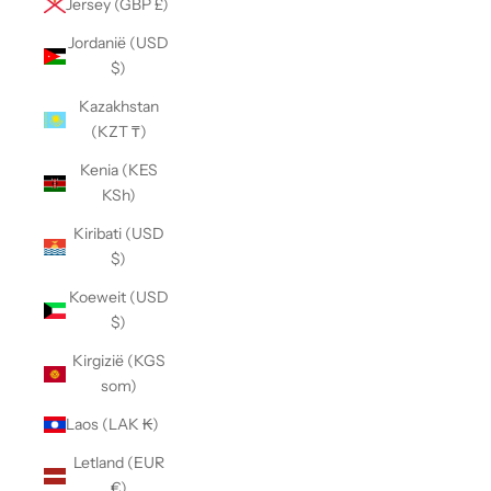
Jersey (GBP £)
Jordanië (USD
$)
Kazakhstan
(KZT ₸)
Kenia (KES
KSh)
Kiribati (USD
$)
Koeweit (USD
$)
Kirgizië (KGS
som)
Laos (LAK ₭)
Letland (EUR
€)