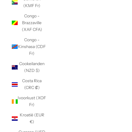
(KMF Fr)
Congo -
Brazzaville
(XAF CFA)
Congo -
Kinshasa (CDF
Fr)
Cookeilanden
(NZD $)
Costa Rica
(CRC ₡)
Ivoorkust (XOF
Fr)
Kroatië (EUR
€)