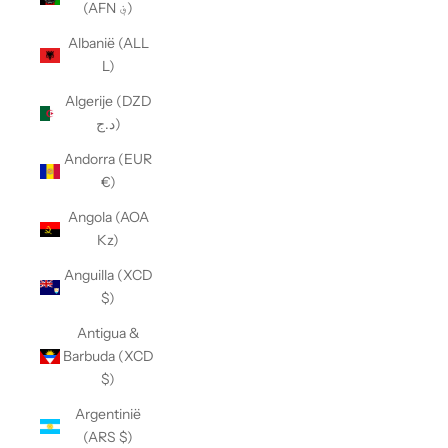
(AFN ؋)
Albanië (ALL
L)
Algerije (DZD
د.ج)
Andorra (EUR
€)
Angola (AOA
Kz)
Anguilla (XCD
$)
Antigua &
Barbuda (XCD
$)
Argentinië
(ARS $)