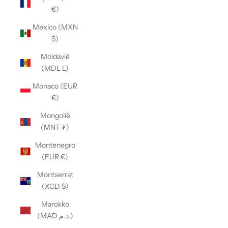
€)
Mexico (MXN
$)
Moldavië
(MDL L)
Monaco (EUR
€)
Mongolië
(MNT ₮)
Montenegro
(EUR €)
Montserrat
(XCD $)
Marokko
(MAD د.م.)