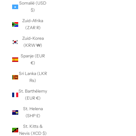
Somalië (USD
$)
Zuid-Afrika
(ZAR R)
Zuid-Korea
(KRW ₩)
Spanje (EUR
€)
Sri Lanka (LKR
₨)
St. Barthélemy
(EUR €)
St. Helena
(SHP £)
St. Kitts &
Nevis (XCD $)