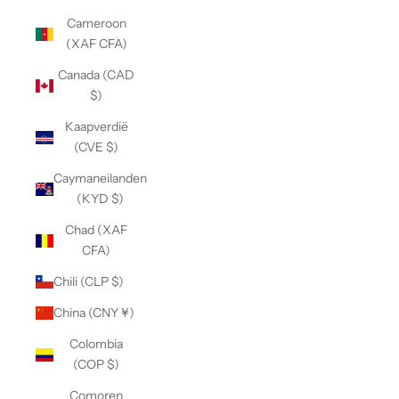
Cameroon
(XAF CFA)
Canada (CAD
$)
Kaapverdië
(CVE $)
Caymaneilanden
(KYD $)
Chad (XAF
CFA)
Chili (CLP $)
China (CNY ¥)
Colombia
(COP $)
Comoren