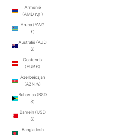
Armenië
(AMD դր.)
Aruba (AWG
ƒ)
Australië (AUD
$)
Oostenrijk
(EUR €)
Azerbeidzjan
(AZN ₼)
Bahamas (BSD
$)
Bahrein (USD
$)
Bangladesh