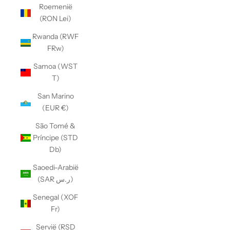
Roemenië
(RON Lei)
Rwanda (RWF
FRw)
Samoa (WST
T)
San Marino
(EUR €)
São Tomé &
Príncipe (STD
Db)
Saoedi-Arabië
(SAR ر.س)
Senegal (XOF
Fr)
Servië (RSD