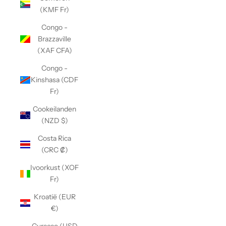
(KMF Fr)
Congo -
Brazzaville
(XAF CFA)
Congo -
Kinshasa (CDF
Fr)
Cookeilanden
(NZD $)
Costa Rica
(CRC ₡)
Ivoorkust (XOF
Fr)
Kroatië (EUR
€)