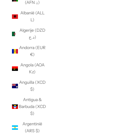
(AFN ؋)
Albanië (ALL
L)
Algerije (DZD
د.ج)
Andorra (EUR
€)
Angola (AOA
Kz)
Anguilla (XCD
$)
Antigua &
Barbuda (XCD
$)
Argentinië
(ARS $)