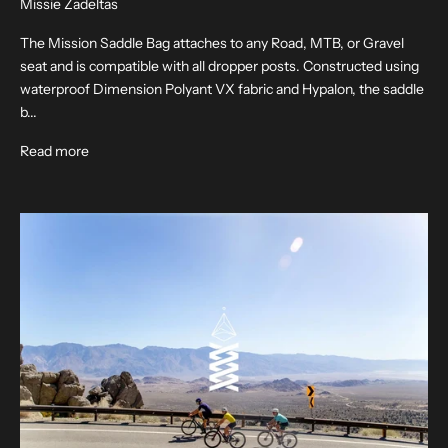
Missie Zadeltas
l
d
The Mission Saddle Bag attaches to any Road, MTB, or Gravel
j
seat and is compatible with all dropper posts. Constructed using
e
waterproof Dimension Polyant VX fabric and Hypalon, the saddle
a
b...
a
About Mission Saddle Bag
Read more
n
v
o
o
r
o
n
z
e
e
-
m
a