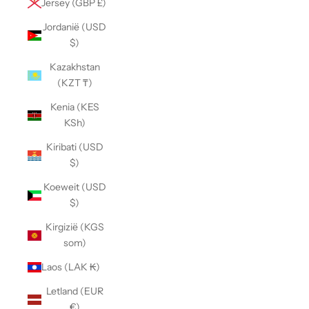
Jersey (GBP £)
Jordanië (USD
$)
Kazakhstan
(KZT ₸)
Kenia (KES
KSh)
Kiribati (USD
$)
Koeweit (USD
$)
Kirgizië (KGS
som)
Laos (LAK ₭)
Letland (EUR
€)