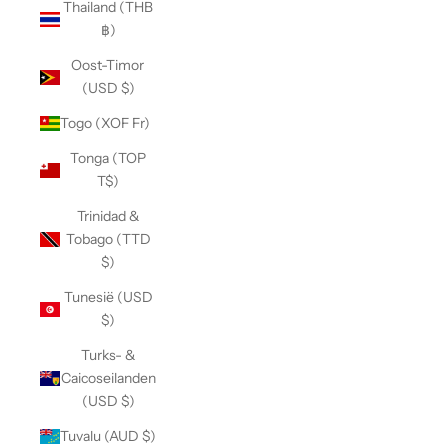
Thailand (THB
฿)
Oost-Timor
(USD $)
Togo (XOF Fr)
Tonga (TOP
T$)
Trinidad &
Tobago (TTD
$)
Tunesië (USD
$)
Turks- &
Caicoseilanden
(USD $)
Tuvalu (AUD $)