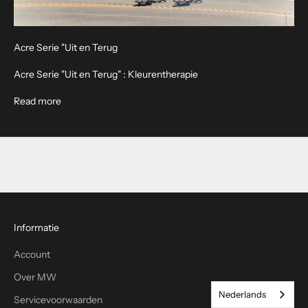
i
l
n
Acre Serie "Uit en Terug
i
e
Acre Serie "Uit en Terug" : Kleurentherapie
u
About Acre Series "Out and Back"
Read more
w
s
b
r
i
e
f
e
Informatie
n
o
Account
n
t
Over MW
v
Nederlands
Servicevoorwaarden
a