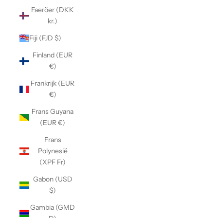
Faeröer (DKK
kr.)
Fiji (FJD $)
Finland (EUR
€)
Frankrijk (EUR
€)
Frans Guyana
(EUR €)
Frans
Polynesië
(XPF Fr)
Gabon (USD
$)
Gambia (GMD