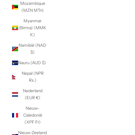
Mozambique
(MZN MTn)
Myanmar
(Birma) (MMK
K)
Namibië (NAD
$)
Nauru (AUD $)
Nepal (NPR
Rs.)
Nederland
(EUR €)
Nieuw-
Caledonië
(XPF Fr)
Nieuw-Zeeland