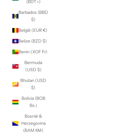
(BDT ৳)
Barbados (BBD
$)
België (EUR €)
Belize (BZD $)
Benin (XOF Fr)
Bermuda
(USD $)
Bhutan (USD
$)
Bolivia (BOB
Bs.)
Bosnië &
Herzegovina
(BAM КМ)