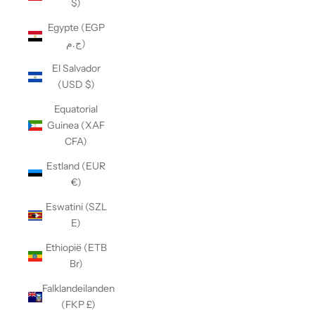
$)
Egypte (EGP
ج.م)
El Salvador
(USD $)
Equatorial
Guinea (XAF
CFA)
Estland (EUR
€)
Eswatini (SZL
E)
Ethiopië (ETB
Br)
Falklandeilanden
(FKP £)