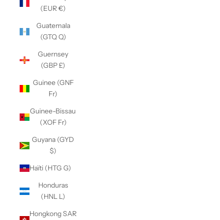
(EUR €)
Guatemala
(GTQ Q)
Guernsey
(GBP £)
Guinee (GNF
Fr)
Guinee-Bissau
(XOF Fr)
Guyana (GYD
$)
Haïti (HTG G)
Honduras
(HNL L)
Hongkong SAR