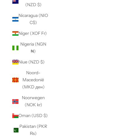
(NZD $)
Nicaragua (NIO
C$)
Niger (XOF Fr)
Nigeria (NGN
₦)
Niue (NZD $)
Noord-
Macedonië
(MKD ден)
Noorwegen
(NOK kr)
Oman (USD $)
Pakistan (PKR
₨)