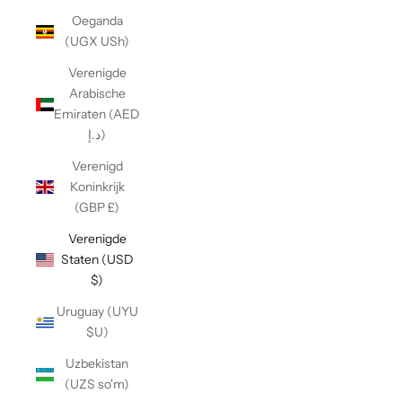
Oeganda
(UGX USh)
Verenigde
Arabische
Emiraten (AED
د.إ)
Verenigd
Koninkrijk
(GBP £)
Verenigde
Staten (USD
$)
Uruguay (UYU
$U)
Uzbekistan
(UZS so'm)