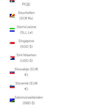
РСД)
Seychellen
(SCR ₨)
Sierra Leone
(SLL Le)
Singapore
(SGD $)
Sint Maarten
(USD $)
Slowakije (EUR
€)
Slovenië (EUR
€)
Salomonseilanden
(SBD $)