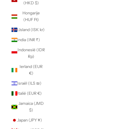
(HKD $)
Hongarije
(HUF Ft)
IJsland (ISK kr)
India (INR ₹)
Indonesië (IDR
Rp)
Ierland (EUR
€)
Israël (ILS ₪)
Italië (EUR €)
Jamaica (JMD
$)
Japan (JPY ¥)