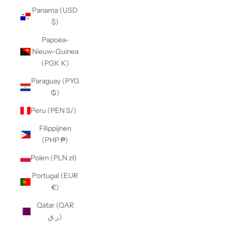
Panama (USD
$)
Papoea-
Nieuw-Guinea
(PGK K)
Paraguay (PYG
₲)
Peru (PEN S/)
Filippijnen
(PHP ₱)
Polen (PLN zł)
Portugal (EUR
€)
Qatar (QAR
ر.ق)