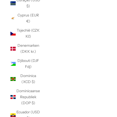
Curaçao (USD
$)
Cyprus (EUR
€)
Tsjechië (CZK
Kč)
Denemarken
(DKK kr.)
Djibouti (DJF
Fdj)
Dominica
(XCD $)
Dominicaanse
Republiek
(DOP $)
Ecuador (USD