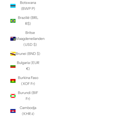
Botswana
(BWP P)
Brazilië (BRL
R$)
Britse
Maagdeneilanden
(USD $)
Brunei (BND $)
Bulgaria (EUR
€)
Burkina Faso
(XOF Fr)
Burundi (BIF
Fr)
Cambodja
(KHR ៛)