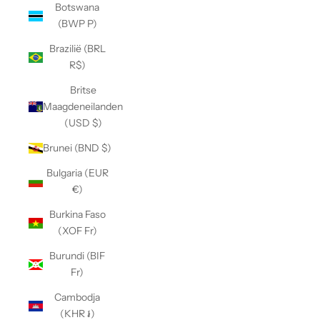
Botswana
(BWP P)
Brazilië (BRL
R$)
Britse
Maagdeneilanden
(USD $)
Brunei (BND $)
Bulgaria (EUR
€)
Burkina Faso
(XOF Fr)
Burundi (BIF
Fr)
Cambodja
(KHR ៛)