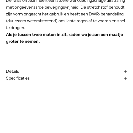
De Mission Jean heeft een stoere werkkledingachtige uitstraling
met ongeëvenaarde bewegingsvrijheid. De stretchstof behoudt
zijn vorm ongeacht het gebruik en heeft een DWR-behandeling
(duurzaam waterafstotend) om lichte regen af te voeren en snel
te drogen.
Als je tussen twee maten in zit, raden we je aan een maatje
groter te nemen.
Details
Specificaties
N
i
e
u