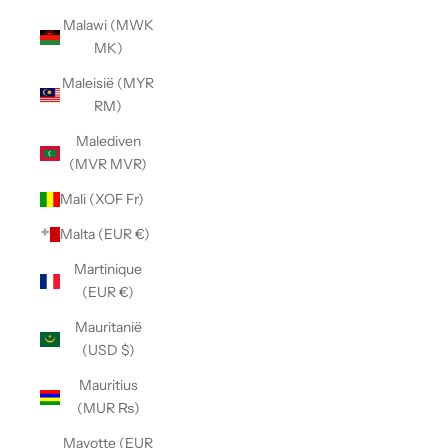
Malawi (MWK
MK)
Maleisië (MYR
RM)
Malediven
(MVR MVR)
Mali (XOF Fr)
Malta (EUR €)
Martinique
(EUR €)
Mauritanië
(USD $)
Mauritius
(MUR ₨)
Mayotte (EUR