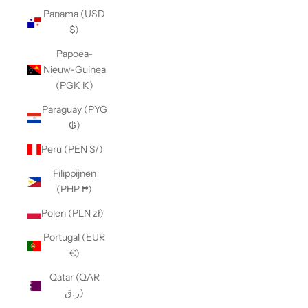
Panama (USD
$)
Papoea-
Nieuw-Guinea
(PGK K)
Paraguay (PYG
₲)
Peru (PEN S/)
Filippijnen
(PHP ₱)
Polen (PLN zł)
Portugal (EUR
€)
Qatar (QAR
ر.ق)