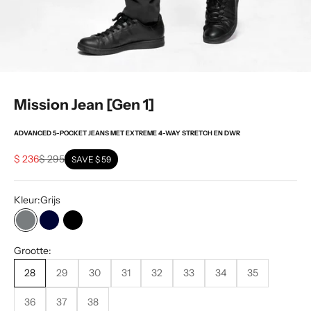
Mission Jean [Gen 1]
ADVANCED 5-POCKET JEANS MET EXTREME 4-WAY STRETCH EN DWR
Sale price
Regular price
$ 236
$ 295
SAVE
$ 59
Kleur:
Grijs
Grijs
Diep marine
Zwart
Grootte:
28
29
30
31
32
33
34
35
36
37
38