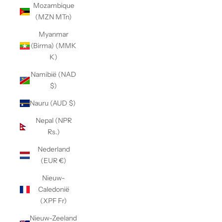
Mozambique
(MZN MTn)
Myanmar
(Birma) (MMK
K)
Namibië (NAD
$)
Nauru (AUD $)
Nepal (NPR
Rs.)
Nederland
(EUR €)
Nieuw-
Caledonië
(XPF Fr)
Nieuw-Zeeland