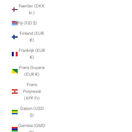
Faeröer (DKK
kr.)
Fiji (FJD $)
Finland (EUR
€)
Frankrijk (EUR
€)
Frans Guyana
(EUR €)
Frans
Polynesië
(XPF Fr)
Gabon (USD
$)
Gambia (GMD