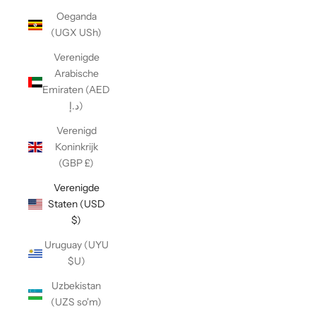
Oeganda
(UGX USh)
Verenigde
Arabische
Emiraten (AED
د.إ)
Verenigd
Koninkrijk
(GBP £)
Verenigde
Staten (USD
$)
Uruguay (UYU
$U)
Uzbekistan
(UZS so'm)