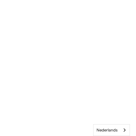
w
s
b
r
i
e
f
S
i
g
n
u
p
f
o
Nederlands
r