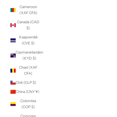
Cameroon
(XAF CFA)
Canada (CAD
$)
Kaapverdië
(CVE $)
Caymaneilanden
(KYD $)
Chad (XAF
CFA)
Chili (CLP $)
China (CNY ¥)
Colombia
(COP $)
Comoren