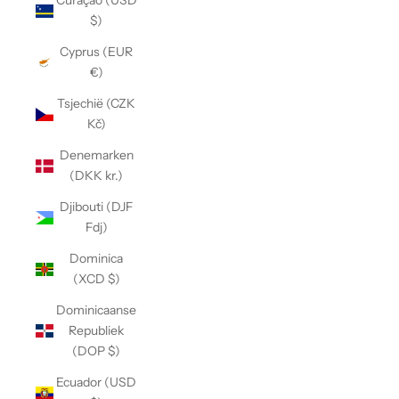
Curaçao (USD
$)
Cyprus (EUR
€)
Tsjechië (CZK
Kč)
Denemarken
(DKK kr.)
Djibouti (DJF
Fdj)
Dominica
(XCD $)
Dominicaanse
Republiek
(DOP $)
Ecuador (USD