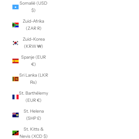
Somalië (USD
$)
Zuid-Afrika
(ZAR R)
Zuid-Korea
(KRW ₩)
Spanje (EUR
€)
Sri Lanka (LKR
₨)
St. Barthélemy
(EUR €)
St. Helena
(SHP £)
St. Kitts &
Nevis (XCD $)