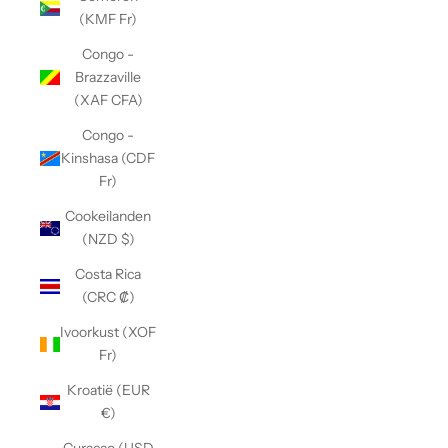
(KMF Fr)
Congo -
Brazzaville
(XAF CFA)
Congo -
Kinshasa (CDF
Fr)
Cookeilanden
(NZD $)
Costa Rica
(CRC ₡)
Ivoorkust (XOF
Fr)
Kroatië (EUR
€)