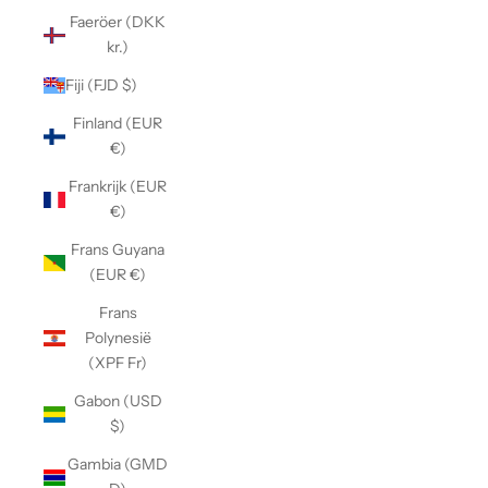
Faeröer (DKK
kr.)
Fiji (FJD $)
Finland (EUR
€)
Frankrijk (EUR
€)
Frans Guyana
(EUR €)
Frans
Polynesië
(XPF Fr)
Gabon (USD
$)
Gambia (GMD