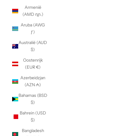
Armenië
(AMD դր.)
Aruba (AWG
ƒ)
Australië (AUD
$)
Oostenrijk
(EUR €)
Azerbeidzjan
(AZN ₼)
Bahamas (BSD
$)
Bahrein (USD
$)
Bangladesh