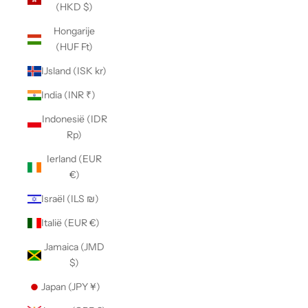
(HKD $)
Hongarije
(HUF Ft)
IJsland (ISK kr)
India (INR ₹)
Indonesië (IDR
Rp)
Ierland (EUR
€)
Israël (ILS ₪)
Italië (EUR €)
Jamaica (JMD
$)
Japan (JPY ¥)