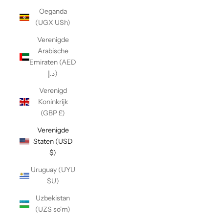
Oeganda
(UGX USh)
Verenigde
Arabische
Emiraten (AED
د.إ)
Verenigd
Koninkrijk
(GBP £)
Verenigde
Staten (USD
$)
Uruguay (UYU
$U)
Uzbekistan
(UZS so'm)