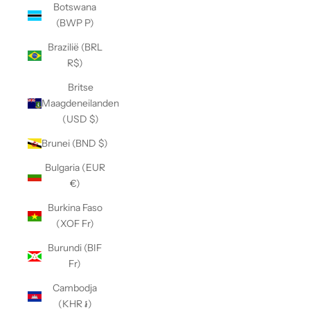
Botswana
(BWP P)
Brazilië (BRL
R$)
Britse
Maagdeneilanden
(USD $)
Brunei (BND $)
Bulgaria (EUR
€)
Burkina Faso
(XOF Fr)
Burundi (BIF
Fr)
Cambodja
(KHR ៛)