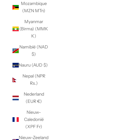
Mozambique
(MZN MTn)
Myanmar
(Birma) (MMK
K)
Namibië (NAD
$)
Nauru (AUD $)
Nepal (NPR
Rs.)
Nederland
(EUR €)
Nieuw-
Caledonië
(XPF Fr)
Nieuw-Zeeland