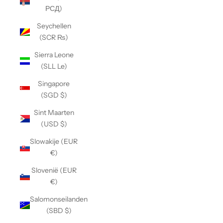
РСД)
Seychellen
(SCR ₨)
Sierra Leone
(SLL Le)
Singapore
(SGD $)
Sint Maarten
(USD $)
Slowakije (EUR
€)
Slovenië (EUR
€)
Salomonseilanden
(SBD $)