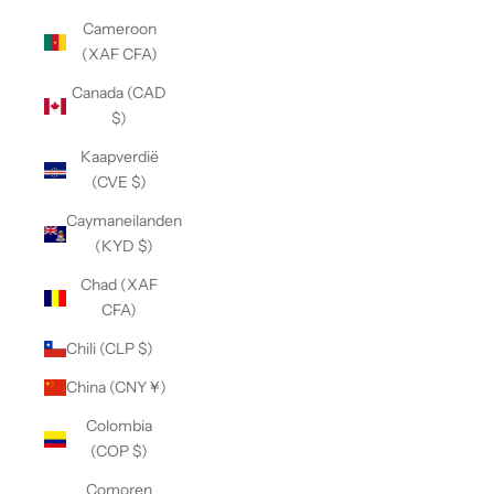
Cameroon
(XAF CFA)
Canada (CAD
$)
Kaapverdië
(CVE $)
Caymaneilanden
(KYD $)
Chad (XAF
CFA)
Chili (CLP $)
China (CNY ¥)
Colombia
(COP $)
Comoren