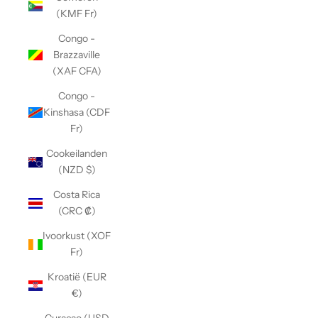
(KMF Fr)
Congo -
Brazzaville
(XAF CFA)
Congo -
Kinshasa (CDF
Fr)
Cookeilanden
(NZD $)
Costa Rica
(CRC ₡)
Ivoorkust (XOF
Fr)
Kroatië (EUR
€)