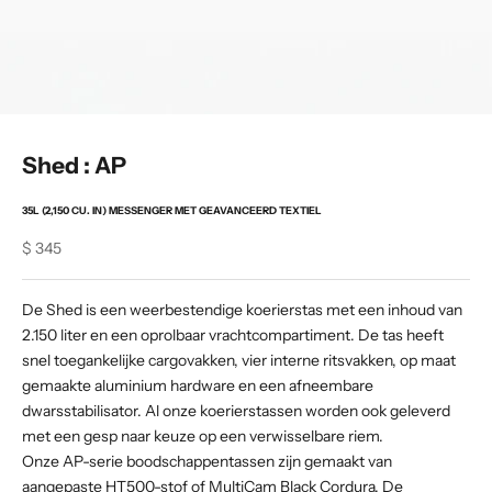
Shed : AP
35L (2,150 CU. IN) MESSENGER MET GEAVANCEERD TEXTIEL
Sale price
$ 345
De Shed is een weerbestendige koerierstas met een inhoud van
2.150 liter en een oprolbaar vrachtcompartiment. De tas heeft
snel toegankelijke cargovakken, vier interne ritsvakken, op maat
gemaakte aluminium hardware en een afneembare
dwarsstabilisator. Al onze koerierstassen worden ook geleverd
met een gesp naar keuze op een verwisselbare riem.
Onze AP-serie boodschappentassen zijn gemaakt van
aangepaste HT500-stof of MultiCam Black Cordura. De