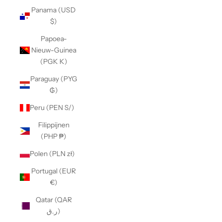
Panama (USD
$)
Papoea-
Nieuw-Guinea
(PGK K)
Paraguay (PYG
₲)
Peru (PEN S/)
Filippijnen
(PHP ₱)
Polen (PLN zł)
Portugal (EUR
€)
Qatar (QAR
ر.ق)