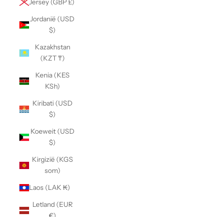
Jersey (GBP £)
Jordanië (USD
$)
Kazakhstan
(KZT ₸)
Kenia (KES
KSh)
Kiribati (USD
$)
Koeweit (USD
$)
Kirgizië (KGS
som)
Laos (LAK ₭)
Letland (EUR
€)