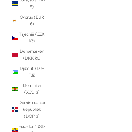
Curaçao (USD
$)
Cyprus (EUR
€)
Tsjechië (CZK
Kč)
Denemarken
(DKK kr.)
Djibouti (DJF
Fdj)
Dominica
(XCD $)
Dominicaanse
Republiek
(DOP $)
Ecuador (USD