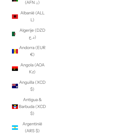
(AFN ؋)
Albanië (ALL
L)
Algerije (DZD
د.ج)
Andorra (EUR
€)
Angola (AOA
Kz)
Anguilla (XCD
$)
Antigua &
Barbuda (XCD
$)
Argentinië
(ARS $)