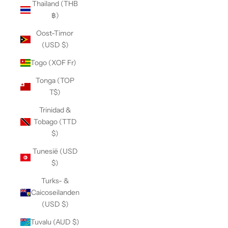
Thailand (THB
฿)
Oost-Timor
(USD $)
Togo (XOF Fr)
Tonga (TOP
T$)
Trinidad &
Tobago (TTD
$)
Tunesië (USD
$)
Turks- &
Caicoseilanden
(USD $)
Tuvalu (AUD $)