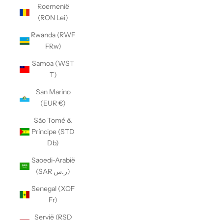
Roemenië
(RON Lei)
Rwanda (RWF
FRw)
Samoa (WST
T)
San Marino
(EUR €)
São Tomé &
Príncipe (STD
Db)
Saoedi-Arabië
(SAR ر.س)
Senegal (XOF
Fr)
Servië (RSD