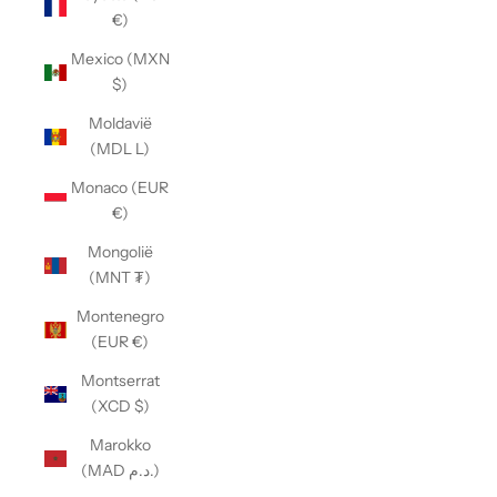
€)
Mexico (MXN
$)
Moldavië
(MDL L)
Monaco (EUR
€)
Mongolië
(MNT ₮)
Montenegro
(EUR €)
Montserrat
(XCD $)
Marokko
(MAD د.م.)