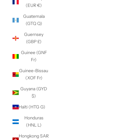
(EUR €)
Guatemala
(GTQ Q)
Guernsey
(GBP £)
Guinee (GNF
Fr)
Guinee-Bissau
(XOF Fr)
Guyana (GYD
$)
Haïti (HTG G)
Honduras
(HNL L)
Hongkong SAR