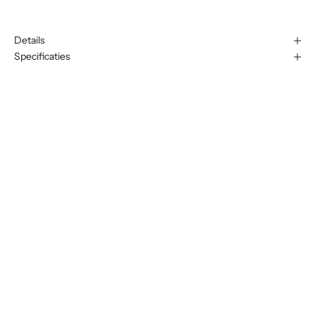
Details
Specificaties
N
i
e
u