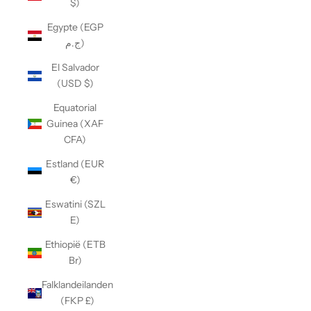
$)
Egypte (EGP
ج.م)
El Salvador
(USD $)
Equatorial
Guinea (XAF
CFA)
Estland (EUR
€)
Eswatini (SZL
E)
Ethiopië (ETB
Br)
Falklandeilanden
(FKP £)