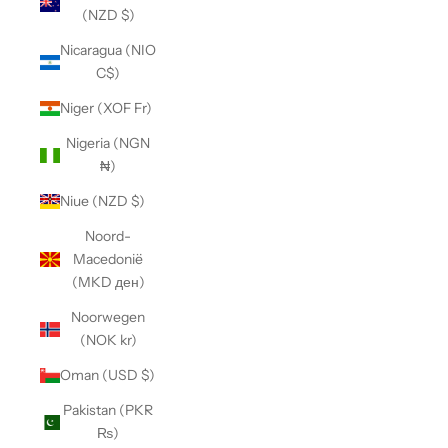
(NZD $)
Nicaragua (NIO
C$)
Niger (XOF Fr)
Nigeria (NGN
₦)
Niue (NZD $)
Noord-
Macedonië
(MKD ден)
Noorwegen
(NOK kr)
Oman (USD $)
Pakistan (PKR
₨)