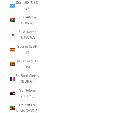
Somalië (USD
$)
Zuid-Afrika
(ZAR R)
Zuid-Korea
(KRW ₩)
Spanje (EUR
€)
Sri Lanka (LKR
₨)
St. Barthélemy
(EUR €)
St. Helena
(SHP £)
St. Kitts &
Nevis (XCD $)