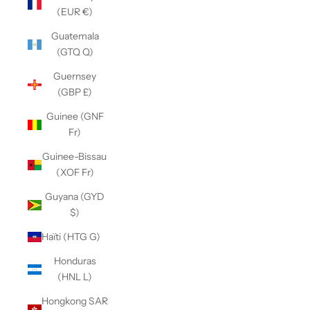
(EUR €)
Guatemala
(GTQ Q)
Guernsey
(GBP £)
Guinee (GNF
Fr)
Guinee-Bissau
(XOF Fr)
Guyana (GYD
$)
Haïti (HTG G)
Honduras
(HNL L)
Hongkong SAR