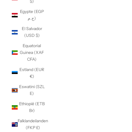
$)
Egypte (EGP
ج.م)
El Salvador
(USD $)
Equatorial
Guinea (XAF
CFA)
Estland (EUR
€)
Eswatini (SZL
E)
Ethiopië (ETB
Br)
Falklandeilanden
(FKP £)