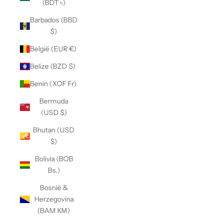
(BDT ৳)
Barbados (BBD
$)
België (EUR €)
Belize (BZD $)
Benin (XOF Fr)
Bermuda
(USD $)
Bhutan (USD
$)
Bolivia (BOB
Bs.)
Bosnië &
Herzegovina
(BAM КМ)