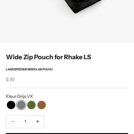
Wide Zip Pouch for Rhake LS
LANDSPEEDER MODULAR POUCH
Sale price
$ 70
Kleur:
Grijs VX
Zwart VX
Grijs VX
Olijf VX
Coyote VX
Hoeveelheid verlagen
Increase Product Quantity