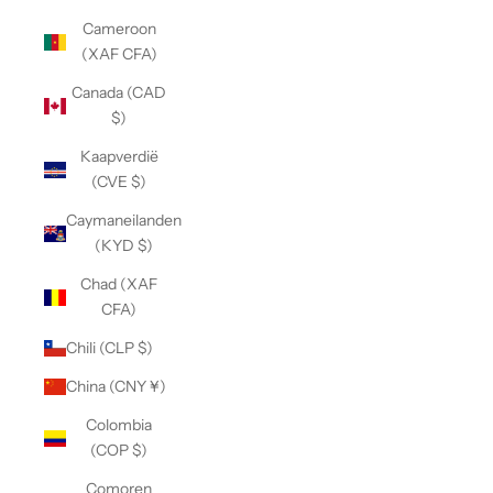
Cameroon
(XAF CFA)
Canada (CAD
$)
Kaapverdië
(CVE $)
Caymaneilanden
(KYD $)
Chad (XAF
CFA)
Chili (CLP $)
China (CNY ¥)
Colombia
(COP $)
Comoren