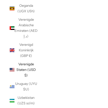
Oeganda
(UGX USh)
Verenigde
Arabische
Emiraten (AED
د.إ)
Verenigd
Koninkrijk
(GBP £)
Verenigde
Staten (USD
$)
Uruguay (UYU
$U)
Uzbekistan
(UZS so'm)