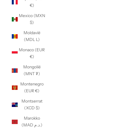
€)
Mexico (MXN
$)
Moldavië
(MDL L)
Monaco (EUR
€)
Mongolië
(MNT ₮)
Montenegro
(EUR €)
Montserrat
(XCD $)
Marokko
(MAD د.م.)