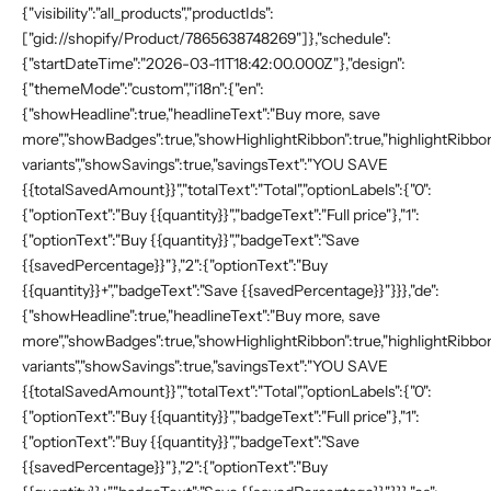
{"visibility":"all_products","productIds":
["gid://shopify/Product/7865638748269"]},"schedule":
{"startDateTime":"2026-03-11T18:42:00.000Z"},"design":
{"themeMode":"custom","i18n":{"en":
{"showHeadline":true,"headlineText":"Buy more, save
more","showBadges":true,"showHighlightRibbon":true,"highlightRibbonT
variants","showSavings":true,"savingsText":"YOU SAVE
{{totalSavedAmount}}","totalText":"Total","optionLabels":{"0":
{"optionText":"Buy {{quantity}}","badgeText":"Full price"},"1":
{"optionText":"Buy {{quantity}}","badgeText":"Save
{{savedPercentage}}"},"2":{"optionText":"Buy
{{quantity}}+","badgeText":"Save {{savedPercentage}}"}}},"de":
{"showHeadline":true,"headlineText":"Buy more, save
more","showBadges":true,"showHighlightRibbon":true,"highlightRibbonT
variants","showSavings":true,"savingsText":"YOU SAVE
{{totalSavedAmount}}","totalText":"Total","optionLabels":{"0":
{"optionText":"Buy {{quantity}}","badgeText":"Full price"},"1":
{"optionText":"Buy {{quantity}}","badgeText":"Save
{{savedPercentage}}"},"2":{"optionText":"Buy