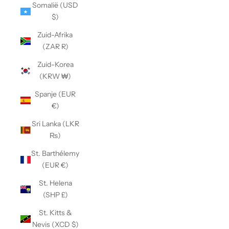
Somalië (USD
$)
Zuid-Afrika
(ZAR R)
Zuid-Korea
(KRW ₩)
Spanje (EUR
€)
Sri Lanka (LKR
₨)
St. Barthélemy
(EUR €)
St. Helena
(SHP £)
St. Kitts &
Nevis (XCD $)