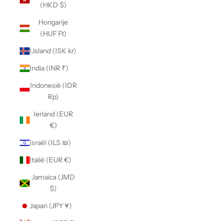
(HKD $)
Hongarije
(HUF Ft)
IJsland (ISK kr)
India (INR ₹)
Indonesië (IDR
Rp)
Ierland (EUR
€)
Israël (ILS ₪)
Italië (EUR €)
Jamaica (JMD
$)
Japan (JPY ¥)