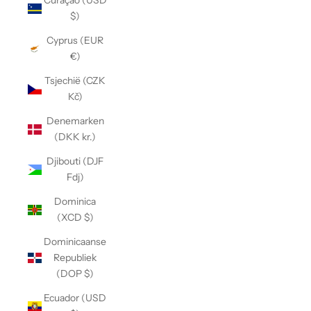
Curaçao (USD
$)
Cyprus (EUR
€)
Tsjechië (CZK
Kč)
Denemarken
(DKK kr.)
Djibouti (DJF
Fdj)
Dominica
(XCD $)
Dominicaanse
Republiek
(DOP $)
Ecuador (USD