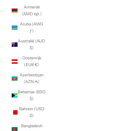
Armenië
(AMD դր.)
Aruba (AWG
ƒ)
Australië (AUD
$)
Oostenrijk
(EUR €)
Azerbeidzjan
(AZN ₼)
Bahamas (BSD
$)
Bahrein (USD
$)
Bangladesh