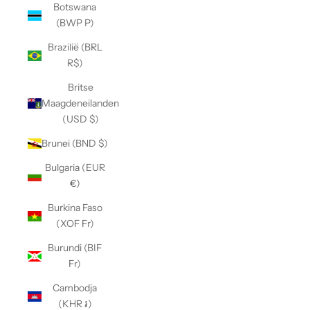
Botswana
(BWP P)
Brazilië (BRL
R$)
Britse
Maagdeneilanden
(USD $)
Brunei (BND $)
Bulgaria (EUR
€)
Burkina Faso
(XOF Fr)
Burundi (BIF
Fr)
Cambodja
(KHR ៛)