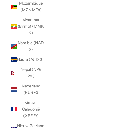
Mozambique
(MZN MTn)
Myanmar
(Birma) (MMK
K)
Namibië (NAD
$)
Nauru (AUD $)
Nepal (NPR
Rs.)
Nederland
(EUR €)
Nieuw-
Caledonië
(XPF Fr)
Nieuw-Zeeland