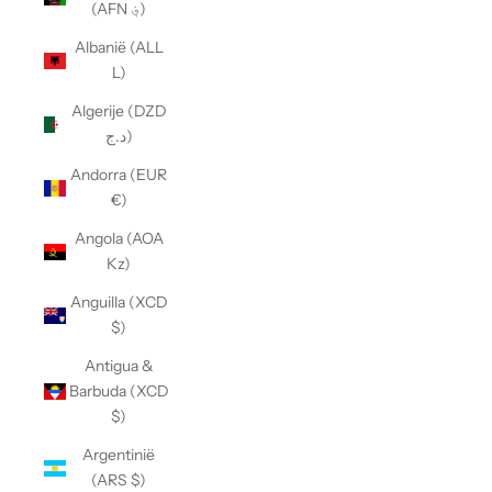
(AFN ؋)
Albanië (ALL
L)
Algerije (DZD
د.ج)
Andorra (EUR
€)
Angola (AOA
Kz)
Anguilla (XCD
$)
Antigua &
Barbuda (XCD
$)
Argentinië
(ARS $)