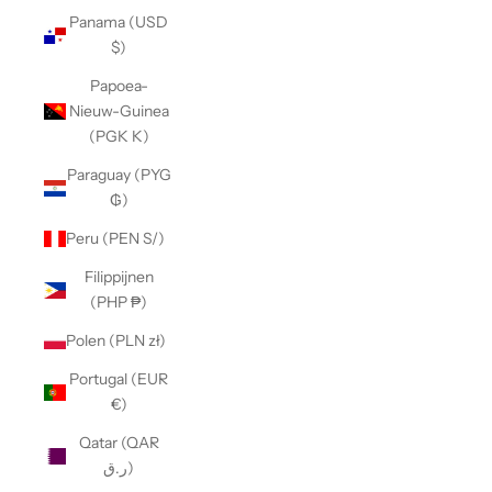
Panama (USD
$)
Papoea-
Nieuw-Guinea
(PGK K)
Paraguay (PYG
₲)
Peru (PEN S/)
Filippijnen
(PHP ₱)
Polen (PLN zł)
Portugal (EUR
€)
Qatar (QAR
ر.ق)