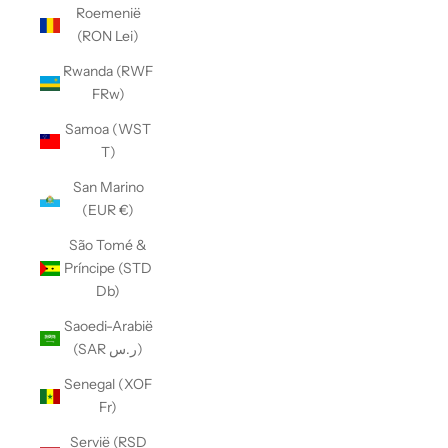
Roemenië
(RON Lei)
Rwanda (RWF
FRw)
Samoa (WST
T)
San Marino
(EUR €)
São Tomé &
Príncipe (STD
Db)
Saoedi-Arabië
(SAR ر.س)
Senegal (XOF
Fr)
Servië (RSD