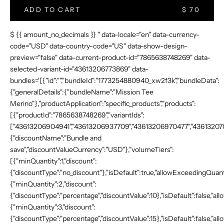
ADD TO CART
$ 70
$ {{ amount_no_decimals }} " data-locale="en" data-currency-
code="USD" data-country-code="US" data-show-design-
preview="false" data-current-product-id="7865638748269" data-
selected-variant-id="43613206773869" data-
bundles='[{"id":"","bundleId":"1773254880940_xw2f3k","bundleData":
{"generalDetails":{"bundleName":"Mission Tee
Merino"},"productApplication":"specific_products","products":
[{"productId":"7865638748269","variantIds":
["43613206904941","43613206937709","43613206970477","4361320700
{"discountName":"Bundle and
save","discountValueCurrency":"USD"},"volumeTiers":
[{"minQuantity":1,"discount":
{"discountType":"no_discount"},"isDefault":true,"allowExceedingQuanti
{"minQuantity":2,"discount":
{"discountType":"percentage","discountValue":10},"isDefault":false,"a
{"minQuantity":3,"discount":
{"discountType":"percentage","discountValue":15},"isDefault":false,"a