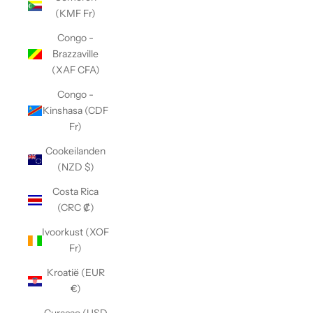
(KMF Fr)
Congo -
Brazzaville
(XAF CFA)
Congo -
Kinshasa (CDF
Fr)
Cookeilanden
(NZD $)
Costa Rica
(CRC ₡)
Ivoorkust (XOF
Fr)
Kroatië (EUR
€)