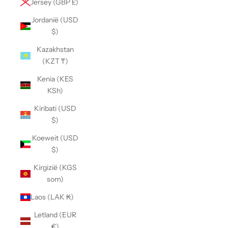
Jersey (GBP £)
Jordanië (USD
$)
Kazakhstan
(KZT ₸)
Kenia (KES
KSh)
Kiribati (USD
$)
Koeweit (USD
$)
Kirgizië (KGS
som)
Laos (LAK ₭)
Letland (EUR
€)