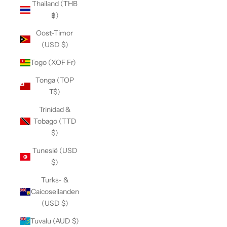
Thailand (THB
฿)
Oost-Timor
(USD $)
Togo (XOF Fr)
Tonga (TOP
T$)
Trinidad &
Tobago (TTD
$)
Tunesië (USD
$)
Turks- &
Caicoseilanden
(USD $)
Tuvalu (AUD $)