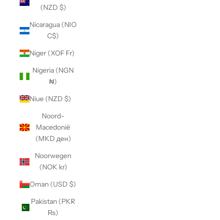
(NZD $)
Nicaragua (NIO
C$)
Niger (XOF Fr)
Nigeria (NGN
₦)
Niue (NZD $)
Noord-
Macedonië
(MKD ден)
Noorwegen
(NOK kr)
Oman (USD $)
Pakistan (PKR
₨)