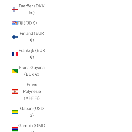
Faeröer (DKK
kr.)
Fiji (FJD $)
Finland (EUR
€)
Frankrijk (EUR
€)
Frans Guyana
(EUR €)
Frans
Polynesië
(XPF Fr)
Gabon (USD
$)
Gambia (GMD