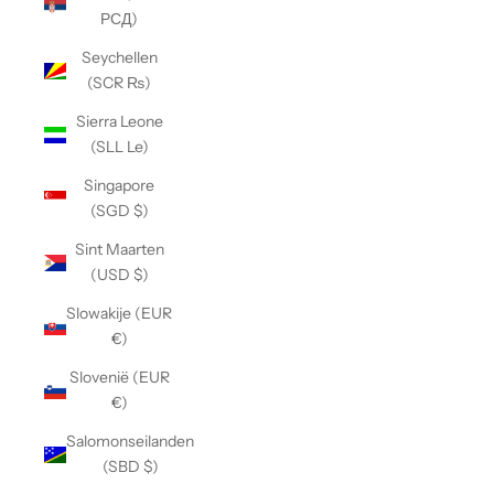
РСД)
Seychellen
(SCR ₨)
Sierra Leone
(SLL Le)
Singapore
(SGD $)
Sint Maarten
(USD $)
Slowakije (EUR
€)
Slovenië (EUR
€)
Salomonseilanden
(SBD $)