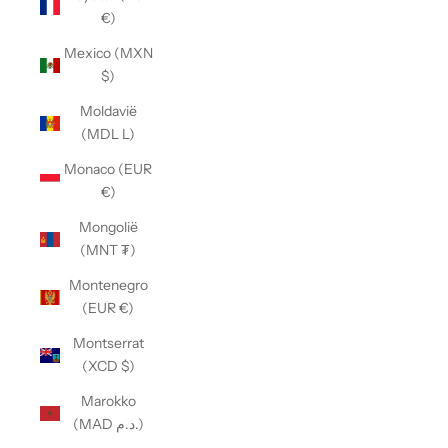
€)
Mexico (MXN
$)
Moldavië
(MDL L)
Monaco (EUR
€)
Mongolië
(MNT ₮)
Montenegro
(EUR €)
Montserrat
(XCD $)
Marokko
(MAD د.م.)