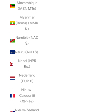
Mozambique
(MZN MTn)
Myanmar
(Birma) (MMK
K)
Namibië (NAD
$)
Nauru (AUD $)
Nepal (NPR
Rs.)
Nederland
(EUR €)
Nieuw-
Caledonië
(XPF Fr)
Nieuw-Zeeland