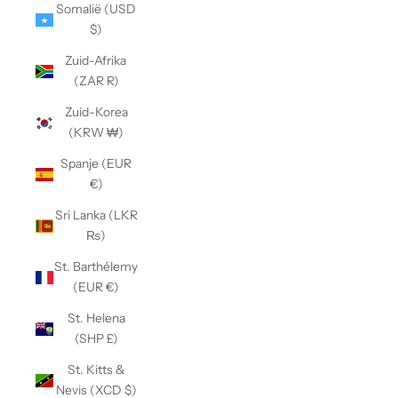
Somalië (USD
$)
Zuid-Afrika
(ZAR R)
Zuid-Korea
(KRW ₩)
Spanje (EUR
€)
Sri Lanka (LKR
₨)
St. Barthélemy
(EUR €)
St. Helena
(SHP £)
St. Kitts &
Nevis (XCD $)