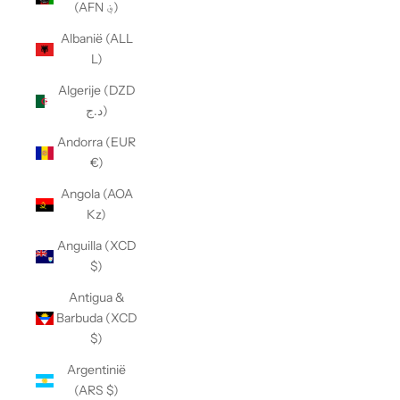
(AFN ؋)
Albanië (ALL
L)
Algerije (DZD
د.ج)
Andorra (EUR
€)
Angola (AOA
Kz)
Anguilla (XCD
$)
Antigua &
Barbuda (XCD
$)
Argentinië
(ARS $)