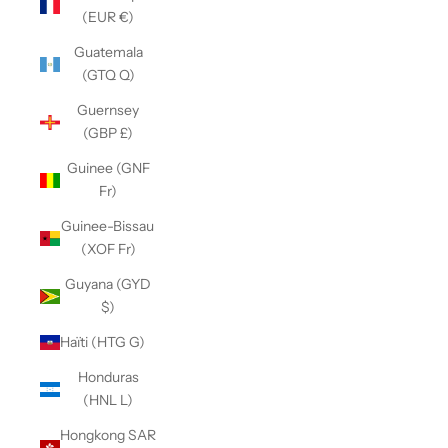
(EUR €)
Guatemala
(GTQ Q)
Guernsey
(GBP £)
Guinee (GNF
Fr)
Guinee-Bissau
(XOF Fr)
Guyana (GYD
$)
Haïti (HTG G)
Honduras
(HNL L)
Hongkong SAR