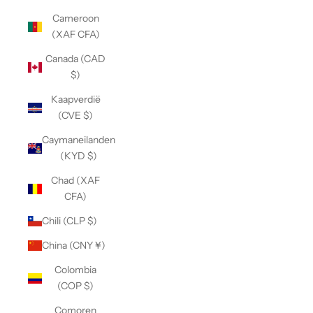
Cameroon
(XAF CFA)
Canada (CAD
$)
Kaapverdië
(CVE $)
Caymaneilanden
(KYD $)
Chad (XAF
CFA)
Chili (CLP $)
China (CNY ¥)
Colombia
(COP $)
Comoren