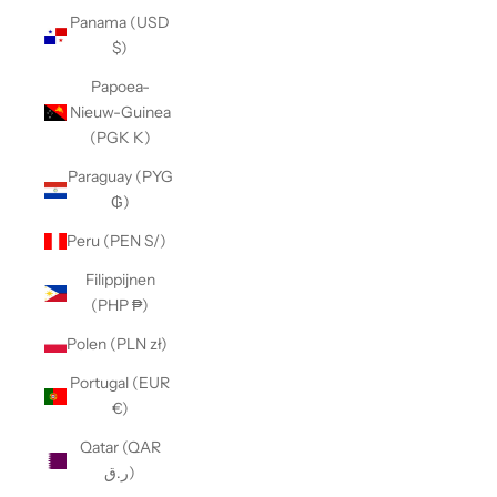
Panama (USD
$)
Papoea-
Nieuw-Guinea
(PGK K)
Paraguay (PYG
₲)
Peru (PEN S/)
Filippijnen
(PHP ₱)
Polen (PLN zł)
Portugal (EUR
€)
Qatar (QAR
ر.ق)