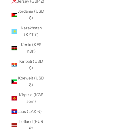
Jersey (GBP £)
Jordanië (USD
$)
Kazakhstan
(KZT ₸)
Kenia (KES
KSh)
Kiribati (USD
$)
Koeweit (USD
$)
Kirgizië (KGS
som)
Laos (LAK ₭)
Letland (EUR
€)