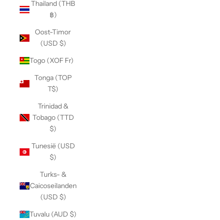
Thailand (THB
฿)
Oost-Timor
(USD $)
Togo (XOF Fr)
Tonga (TOP
T$)
Trinidad &
Tobago (TTD
$)
Tunesië (USD
$)
Turks- &
Caicoseilanden
(USD $)
Tuvalu (AUD $)