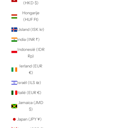
(HKD $)
Hongarije
(HUF Ft)
IJsland (ISK kr)
India (INR ₹)
Indonesië (IDR
Rp)
Ierland (EUR
€)
Israël (ILS ₪)
Italië (EUR €)
Jamaica (JMD
$)
Japan (JPY ¥)