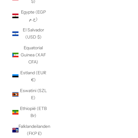
$)
Egypte (EGP
ج.م)
El Salvador
(USD $)
Equatorial
Guinea (XAF
CFA)
Estland (EUR
€)
Eswatini (SZL
E)
Ethiopië (ETB
Br)
Falklandeilanden
(FKP £)