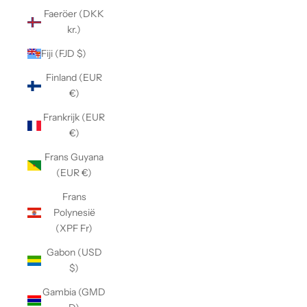
Faeröer (DKK
kr.)
Fiji (FJD $)
Finland (EUR
€)
Frankrijk (EUR
€)
Frans Guyana
(EUR €)
Frans
Polynesië
(XPF Fr)
Gabon (USD
$)
Gambia (GMD