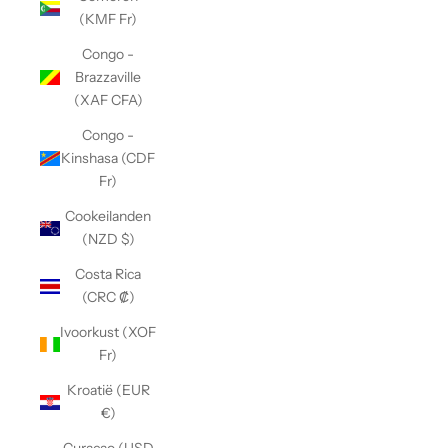
(KMF Fr)
Congo -
Brazzaville
(XAF CFA)
Congo -
Kinshasa (CDF
Fr)
Cookeilanden
(NZD $)
Costa Rica
(CRC ₡)
Ivoorkust (XOF
Fr)
Kroatië (EUR
€)