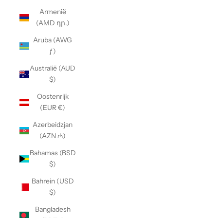
Armenië
(AMD դր.)
Aruba (AWG
ƒ)
Australië (AUD
$)
Oostenrijk
(EUR €)
Azerbeidzjan
(AZN ₼)
Bahamas (BSD
$)
Bahrein (USD
$)
Bangladesh