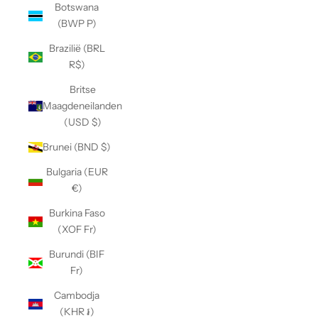
Botswana
(BWP P)
Brazilië (BRL
R$)
Britse
Maagdeneilanden
(USD $)
Brunei (BND $)
Bulgaria (EUR
€)
Burkina Faso
(XOF Fr)
Burundi (BIF
Fr)
Cambodja
(KHR ៛)