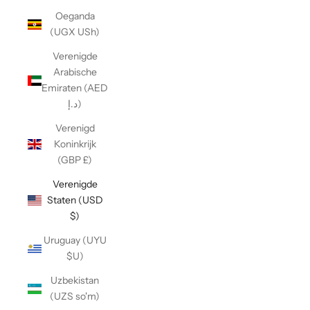
Oeganda
(UGX USh)
Verenigde
Arabische
Emiraten (AED
د.إ)
Verenigd
Koninkrijk
(GBP £)
Verenigde
Staten (USD
$)
Uruguay (UYU
$U)
Uzbekistan
(UZS so'm)