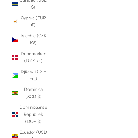
Curaçao (USD
$)
Cyprus (EUR
€)
Tsjechië (CZK
Kč)
Denemarken
(DKK kr.)
Djibouti (DJF
Fdj)
Dominica
(XCD $)
Dominicaanse
Republiek
(DOP $)
Ecuador (USD