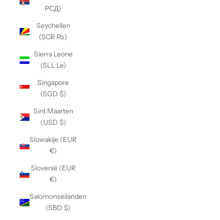
РСД)
Seychellen
(SCR ₨)
Sierra Leone
(SLL Le)
Singapore
(SGD $)
Sint Maarten
(USD $)
Slowakije (EUR
€)
Slovenië (EUR
€)
Salomonseilanden
(SBD $)