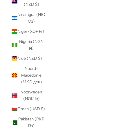
(NZD $)
Nicaragua (NIO
C$)
Niger (XOF Fr)
Nigeria (NGN
₦)
Niue (NZD $)
Noord-
Macedonië
(MKD ден)
Noorwegen
(NOK kr)
Oman (USD $)
Pakistan (PKR
₨)