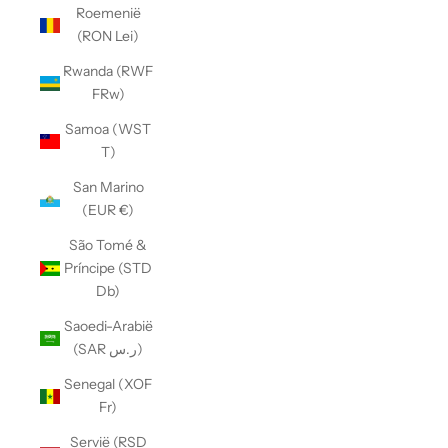
Roemenië
(RON Lei)
Rwanda (RWF
FRw)
Samoa (WST
T)
San Marino
(EUR €)
São Tomé &
Príncipe (STD
Db)
Saoedi-Arabië
(SAR ر.س)
Senegal (XOF
Fr)
Servië (RSD