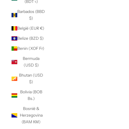
(BDT ৳)
Barbados (BBD
$)
België (EUR €)
Belize (BZD $)
Benin (XOF Fr)
Bermuda
(USD $)
Bhutan (USD
$)
Bolivia (BOB
Bs.)
Bosnië &
Herzegovina
(BAM КМ)